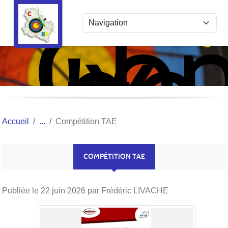
Com
Panneau de gestion des cookies
de
l'Y
Tir
à
l'Ar
Accueil
Compétition TAE
COMPÉTITION TAE
Publiée le
22 juin 2026
par Frédéric LIVACHE