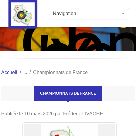
Com
Panneau de gestion des cookies
de
l'Y
Tir
à
l'Ar
Accueil
Championnats de France
CHAMPIONNATS DE FRANCE
Publiée le
10 mars 2026
par Frédéric LIVACHE