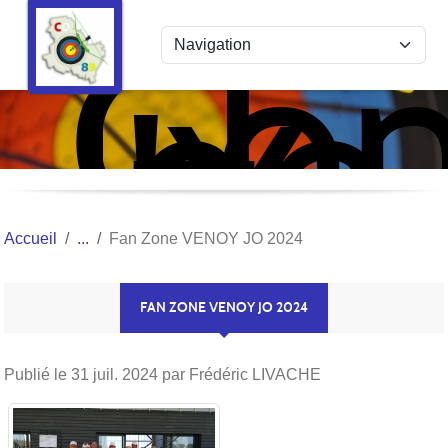
Com
Panneau de gestion des cookies
de
l'Y
Tir
à
l'Ar
Accueil
Fan Zone VENOY JO 2024
FAN ZONE VENOY JO 2024
Publié le
31 juil. 2024
par Frédéric LIVACHE