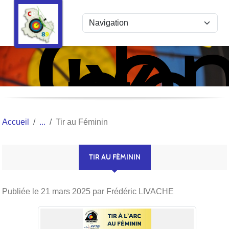
Com
Panneau de gestion des cookies
de
l'Y
Tir
à
l'Ar
Accueil
Tir au Féminin
TIR AU FÉMININ
Publiée le
21 mars 2025
par Frédéric LIVACHE